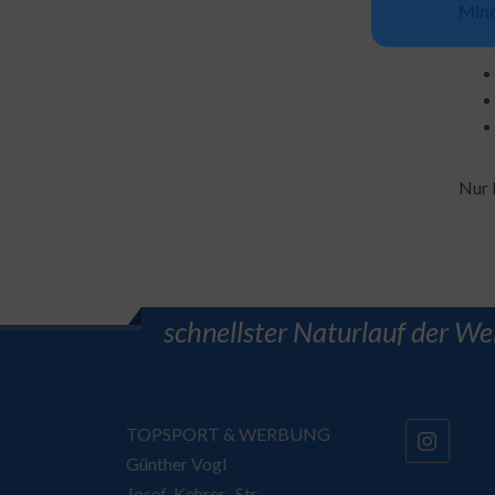
Mind
Nur 
schnellster Naturlauf der We
TOPSPORT & WERBUNG
Günther Vogl
Josef-Kehrer -Str.