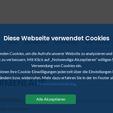
Diese Webseite verwendet Cookies
G
INFO
ERGEBNISSE
SPONSOREN
WERTUNGEN
nden Cookies, um die Aufrufe unserer Website zu analysieren und
 zu verbessern. Mit Klick auf „Notwendige Akzeptieren“ willigen S
Verwendung von Cookies ein.
önnen Ihre Cookie-Einwilligungen jederzeit über die Einstellungen 
 ändern bzw. widerrufen. Mehr dazu erfahren Sie in der im Footer 
IRMENLAUF
Datenschutzerklärung
.
instellungen
Alle Akzeptieren
die Wertung wird die Teilnahme beim Halbmarathon, dem 6 km-Lau
ige akzeptieren