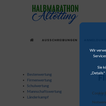
AUSSCHREIBUNGEN
ANMELDUN
Wir verwe
Services
Sie k
„Details"
F
Bestenwertung
Firmenwertung
Schulwertung
Mannschaftswertung
Cookie E
Für 
Länderkampf
Notwend